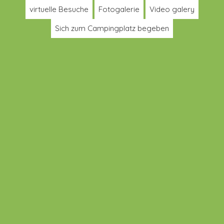
virtuelle Besuche
Fotogalerie
Video galery
Sich zum Campingplatz begeben