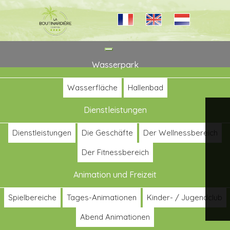
Toggle
navigation
Wasserpark
Wasserfläche
Hallenbad
Dienstleistungen
Dienstleistungen
Die Geschäfte
Der Wellnessbereich
Der Fitnessbereich
Animation und Freizeit
Spielbereiche
Tages-Animationen
Kinder- / Jugendclub
Abend Animationen