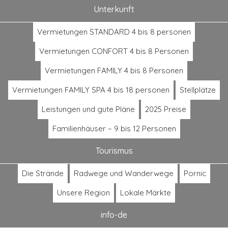
Unterkunft
Vermietungen STANDARD 4 bis 8 personen
Vermietungen CONFORT 4 bis 8 Personen
Vermietungen FAMILY 4 bis 8 Personen
Vermietungen FAMILY SPA 4 bis 18 personen
Stellplätze
Leistungen und gute Pläne
2025 Preise
Familienhäuser – 9 bis 12 Personen
Tourismus
Die Strände
Radwege und Wanderwege
Pornic
Unsere Region
Lokale Märkte
info-de