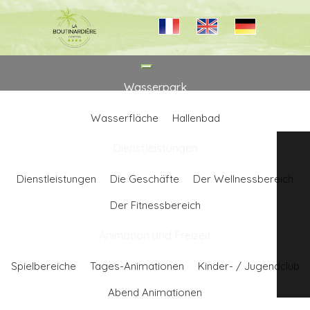
Toggle
navigation
Wasserpark
Wasserfläche
Hallenbad
Dienstleistungen
Dienstleistungen
Die Geschäfte
Der Wellnessbereich
Der Fitnessbereich
Animation und Freizeit
Spielbereiche
Tages-Animationen
Kinder- / Jugendclub
Abend Animationen