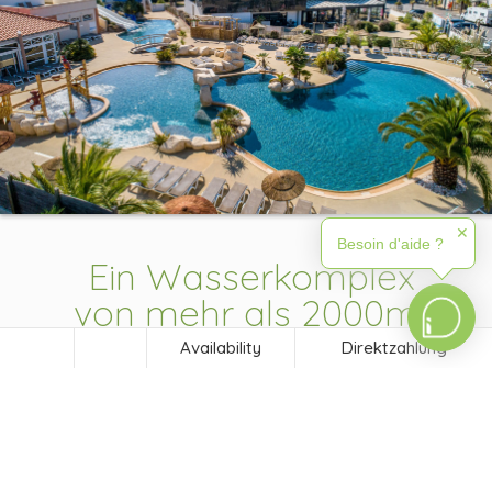
✕
Besoin d'aide ?
Ein Wasserkomplex
von mehr als 2000m²
Availability
Direktzahlung
Ein großflächiges aquatisches Universum mit
mehr als 2000 m²
, das alle Generationen begeistern
wird. Die Lagune, die Schwimmbereiche, der Fluss,
die Planschbecken, die Balneotherapie, die
Hydromassage und die anatomischen Bänke