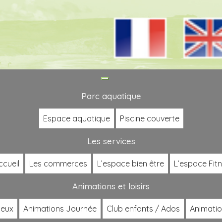
Toggle
navigation
Parc aquatique
Espace aquatique
Piscine couverte
Les services
ccueil
Les commerces
L’espace bien être
L’espace Fit
Animations et loisirs
jeux
Animations Journée
Club enfants / Ados
Animatio