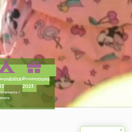
ponibilités
Promotions
23
2023
lacements /
ations
✕