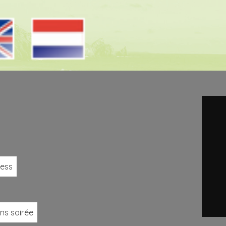
ness
ns soirée