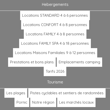
Hebergements
Locations STANDARD 4 à 6 personnes
Locations CONFORT 4 à 8 personnes
Locations FAMILY 4 à 8 personnes
Locations FAMILY SPA 4 à 18 personnes
Locations Maisons Familiales 9 à 12 personnes
Prestations et bons plans
Emplacements camping
Tarifs 2026
Tourisme
Les plages
Pistes cyclables et sentiers de randonnées
Pornic
Notre région
Les marchés locaux