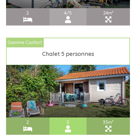
2
4/5
24m²
Gamme Confort
Chalet 5 personnes
2
5
35m²