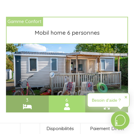
Gamme Confort
Mobil home 6 personnes
✕
3
6
28m²
Besoin d'aide ?
Disponibilités
Paiement Direct
Gamme Confort