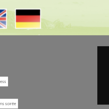
ness
ns soirée