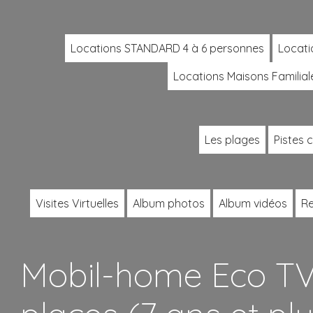
Locations STANDARD 4 à 6 personnes
Locati
Locations Maisons Familial
Les plages
Pistes 
Visites Virtuelles
Album photos
Album vidéos
Re
Mobil-home Eco TV