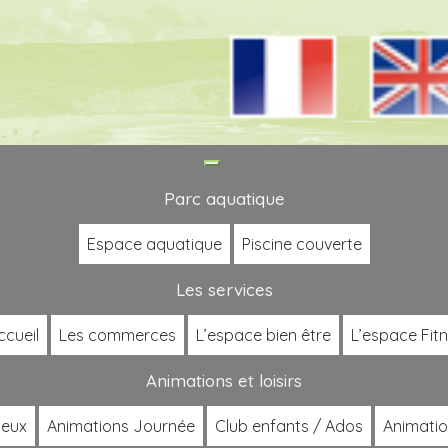
Toggle
navigation
Parc aquatique
Espace aquatique
Piscine couverte
Les services
ccueil
Les commerces
L’espace bien être
L’espace Fit
Animations et loisirs
jeux
Animations Journée
Club enfants / Ados
Animatio