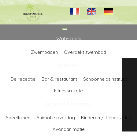
Toggle
navigation
Waterpark
Zwembaden
Overdekt zwembad
Diensten
De receptie
Bar & restaurant
Schoonheidsinstituut
Fitnessruimte
Animatie & vermaak
Speeltuinen
Animatie overdag
Kinderen / Tieners Club
Avondanimatie