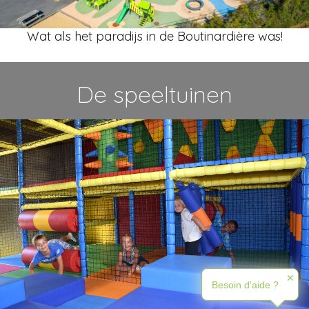
Wat als het paradijs in de Boutinardière was!
De speeltuinen
✕
Besoin d'aide ?