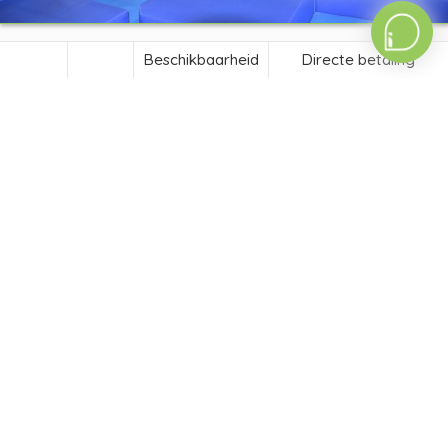
Beschikbaarheid
Directe betaling
De "Casa Capi"
Bijna uniek in de regio, onze 4-sterren camping heeft
een grote, volledig overdekte speeltuin voor
kinderen van 4 tot 12 jaar: de Casa Capi.
De Casa Capi is een grote speelstructuur op
niveau’s om zonder grenzen stoom af te blazen met
zijn hangende buizen, zijn spinnenweb, zijn ballen,
zijn apenbrug...
Het is geopend van begin april tot eind september
van 10.00 tot 18.30 uur. De toegang is gratis en
onbeperkt voor de kinderen van de camping !